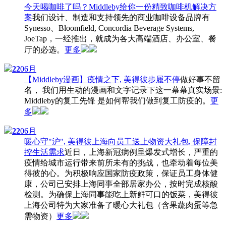
今天喝咖啡了吗？Middleby给你一份精致咖啡机解决方
案
我们设计、制造和支持领先的商业咖啡设备品牌有
Synesso、Bloomfield, Concordia Beverage Systems,
JoeTap，一经推出，就成为各大高端酒店、办公室、餐
厅的必选。
更多
22
06月
【Middleby漫画】疫情之下, 美得彼步履不停
做好事不留
名， 我们用生动的漫画和文字记录下这一幕幕真实场景:
Middleby的复工先锋 是如何帮我们做到复工防疫的。
更
多
22
06月
暖心守"沪", 美得彼上海向员工送上物资大礼包, 保障封
控生活需求
近日，上海新冠病例呈爆发式增长，严重的
疫情给城市运行带来前所未有的挑战，也牵动着每位美
得彼的心。为积极响应国家防疫政策，保证员工身体健
康，公司已安排上海同事全部居家办公，按时完成核酸
检测。为确保上海同事能吃上新鲜可口的饭菜，美得彼
上海公司特为大家准备了暖心大礼包（含果蔬肉蛋等急
需物资）
更多