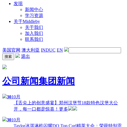
发现
新闻中心
学习资源
关于Middleby
关于我们
加入我们
联系我们
美国官网
澳大利亚
INDUC
EN
退出
公司新闻
集团新闻
30
10月
【舌尖上的创意盛宴】郑州汉堡节18款特色汉堡大公
开，每一口都是惊喜！
更多
30
10月
Taylor冰淇淋机闪耀DQ Top Curl精英大会：荣获特别贡