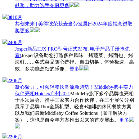
献奖，助力选手夺冠
更多
30
10月
共创未来 | 美得彼荣获麦当劳发展部2024年度锐意进取
奖
更多
24
06月
Josper新品HJX PRO型号正式发布, 电子产品手册抢先
看!
Josper设备助您打造多种风味，烤蔬菜、烤面包、烤
海鲜……各式菜品随心选择、自由切换，体验极速、高
效、多功能烹饪的乐趣。
更多
22
06月
凝心聚力，引领轻餐饮潮流新趋势！Middleby携手实力
伙伴亮相Hotelex广州2021
Middleby旗下多个品牌也亮相
于本次展会。携手三家实力合作伙伴，在三个展位分别
展示了品牌Thor全新机型、轻食+咖啡的休闲餐饮方案，
以及我们最新Middleby Coffee Solutions（咖啡解决方
案），这也是自今年方案推出以来的首次展出。
更多
22
06月