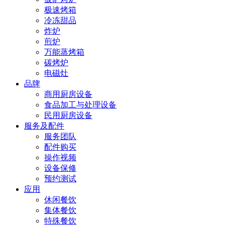
极速烤箱
冷冻甜品
炸炉
煎炉
万能蒸烤箱
碳烤炉
电磁灶
品牌
商用厨房设备
食品加工与处理设备
民用厨房设备
服务及配件
服务团队
配件购买
操作视频
设备保修
预约测试
应用
休闲餐饮
集体餐饮
特殊餐饮