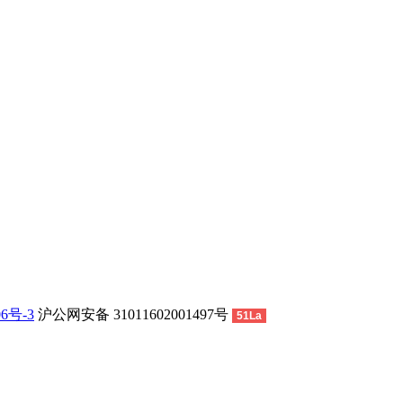
06号-3
沪公网安备 31011602001497号
51La