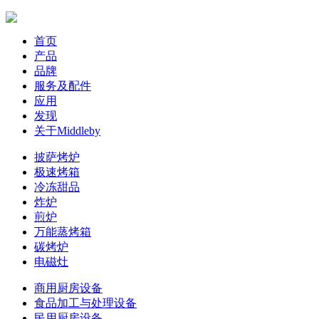
首页
产品
品牌
服务及配件
应用
发现
关于Middleby
披萨烤炉
极速烤箱
冷冻甜品
炸炉
煎炉
万能蒸烤箱
碳烤炉
电磁灶
商用厨房设备
食品加工与处理设备
民用厨房设备