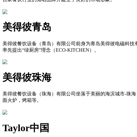
美得彼青岛
美得彼餐饮设备（青岛）有限公司前身为青岛美得彼电磁科技
率先提出“绿厨房”理念（ECO-KITCHEN）。
美得彼珠海
美得彼餐饮设备（珠海）有限公司坐落于美丽的海滨城市-珠海
面火炉，烤箱等。
Taylor中国