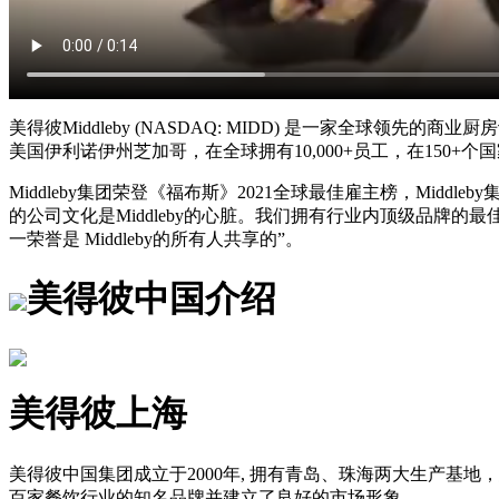
美得彼Middleby (NASDAQ: MIDD) 是一家全球
美国伊利诺伊州芝加哥，在全球拥有10,000+员工，在150+个
Middleby集团荣登《福布斯》2021全球最佳雇主榜，Middle
的公司文化是Middleby的心脏。我们拥有行业内顶级品牌的
一荣誉是 Middleby的所有人共享的”。
美得彼中国介绍
美得彼上海
美得彼中国集团成立于2000年, 拥有青岛、珠海两大生产基
百家餐饮行业的知名品牌并建立了良好的市场形象。