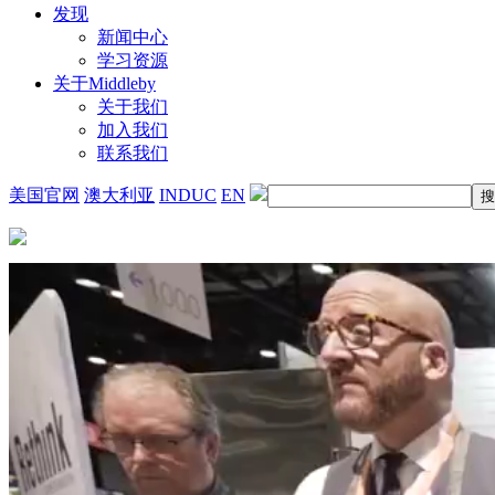
发现
新闻中心
学习资源
关于Middleby
关于我们
加入我们
联系我们
美国官网
澳大利亚
INDUC
EN