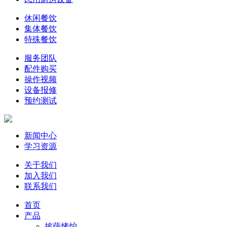
休闲餐饮
集体餐饮
特殊餐饮
服务团队
配件购买
操作视频
设备报修
预约测试
新闻中心
学习资源
关于我们
加入我们
联系我们
首页
产品
披萨烤炉