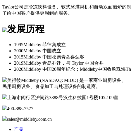
Taylor公司是冷冻饮料设备、软式冰淇淋机和自动双面煎炉的
了给中国客户提供更周到的服务。
发展历程
1995
Middleby 菲律宾成立
2000
Middleby 中国成立
2015
Middleby 中国收购青岛喜达客
2019
Middleby 青岛乔迁，与 Taylor 中国合并
2020
Middleby 中国20周年纪念；Middleby中国收购珠海Th
美得彼Middleby (NASDAQ: MIDD) 是一家商业厨房设备、
民用厨房设备、食品加工与处理设备的制造商。
上海市闵行区沪闵路3888号汉生科技园1号楼105-109室
400-888-7577
sales@middleby.com.cn
产品