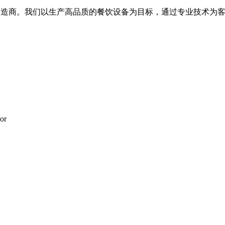
制造商。我们以生产高品质的餐饮设备为目标，通过专业技术为客户定
or