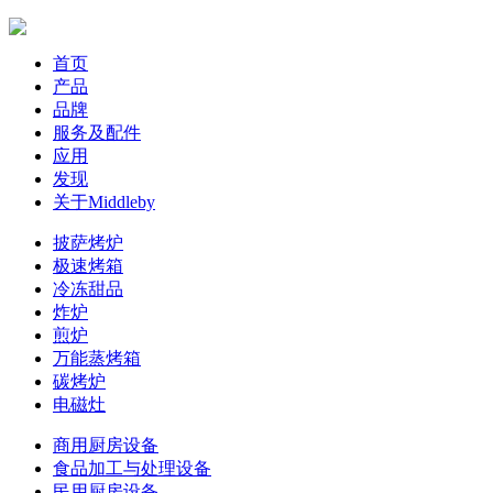
首页
产品
品牌
服务及配件
应用
发现
关于Middleby
披萨烤炉
极速烤箱
冷冻甜品
炸炉
煎炉
万能蒸烤箱
碳烤炉
电磁灶
商用厨房设备
食品加工与处理设备
民用厨房设备