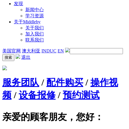
发现
新闻中心
学习资源
关于Middleby
关于我们
加入我们
联系我们
美国官网
澳大利亚
INDUC
EN
退出
服务团队
/
配件购买
/
操作视
频
/
设备报修
/
预约测试
亲爱的顾客朋友，您好：