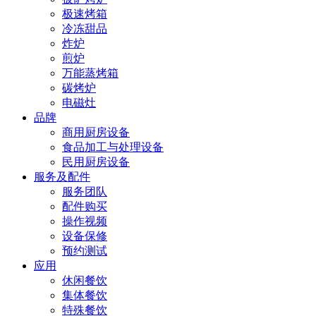
极速烤箱
冷冻甜品
炸炉
煎炉
万能蒸烤箱
碳烤炉
电磁灶
品牌
商用厨房设备
食品加工与处理设备
民用厨房设备
服务及配件
服务团队
配件购买
操作视频
设备保修
预约测试
应用
休闲餐饮
集体餐饮
特殊餐饮