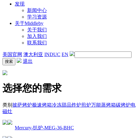
发现
新闻中心
学习资源
关于Middleby
关于我们
加入我们
联系我们
美国官网
澳大利亚
INDUC
EN
退出
选择您的需求
类别
披萨烤炉
极速烤箱
冷冻甜品
炸炉
煎炉
万能蒸烤箱
碳烤炉
电
磁灶
Mercury-扒炉-MEG-36-BHC